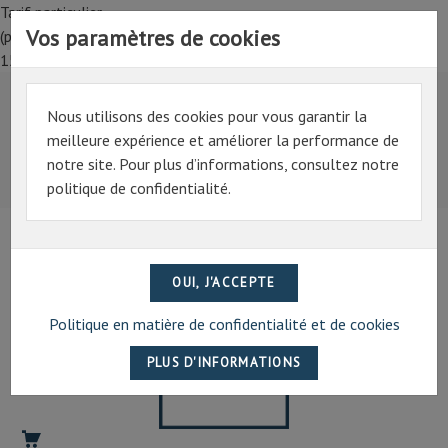
Tarif particulier,
Vos paramètres de cookies
(professionnel, connectez-vous pour bénéficier de la remise de
15%)
Nous utilisons des cookies pour vous garantir la
Tarif particulier,
meilleure expérience et améliorer la performance de
(professionnel, connectez-vous pour bénéficier de la
notre site. Pour plus d’informations, consultez notre
remise de 15%)
politique de confidentialité.
07 69 94 13 47
contact@artechpro.fr
Politique en matière de confidentialité et de cookies