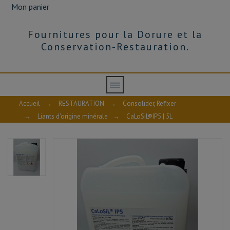
Mon panier
Fournitures pour la Dorure et la
Conservation-Restauration.
Accueil
→
RESTAURATION
→
Consolider, Refixer
→
Liants d'origine minérale
→
CaLoSiL®IP5 | 5L