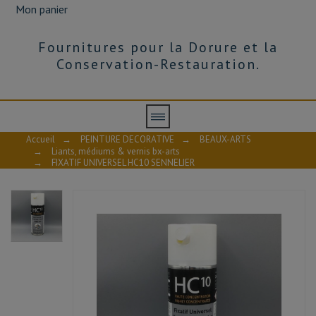
Mon panier
Fournitures pour la Dorure et la
Conservation-Restauration.
Accueil
→
PEINTURE DECORATIVE
→
BEAUX-ARTS
→
Liants, médiums & vernis bx-arts
→
FIXATIF UNIVERSEL HC10 SENNELIER