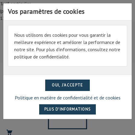
Tarif particulier,
Vos paramètres de cookies
(professionnel, connectez-vous pour bénéficier de la remise de
15%)
Nous utilisons des cookies pour vous garantir la
Tarif particulier,
meilleure expérience et améliorer la performance de
(professionnel, connectez-vous pour bénéficier de la
notre site. Pour plus d’informations, consultez notre
remise de 15%)
politique de confidentialité.
07 69 94 13 47
contact@artechpro.fr
Politique en matière de confidentialité et de cookies