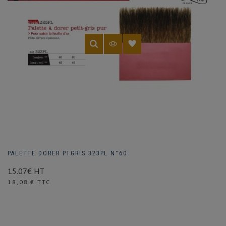
PALETTE DORER PTGRIS 323PL N°60
15.07€ HT
Prix
18,08 € TTC