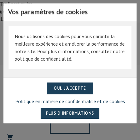
Tarif particulier,
Vos paramètres de cookies
(professionnel, connectez-vous pour bénéficier de la remise de
15%)
Nous utilisons des cookies pour vous garantir la
Tarif particulier,
meilleure expérience et améliorer la performance de
(professionnel, connectez-vous pour bénéficier de la
notre site. Pour plus d’informations, consultez notre
remise de 15%)
politique de confidentialité.
07 69 94 13 47
contact@artechpro.fr
Politique en matière de confidentialité et de cookies