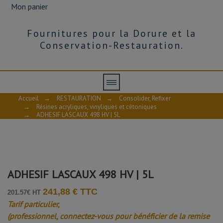
Mon panier
Fournitures pour la Dorure et la
Conservation-Restauration.
Accueil
→
RESTAURATION
→
Consolider, Refixer
→
Résines acryliques, vinyliques et cétoniques
→
ADHESIF LASCAUX 498 HV | 5L
ADHESIF LASCAUX 498 HV | 5L
241,88 € TTC
201.57€ HT
Tarif particulier,
(professionnel, connectez-vous pour bénéficier de la remise