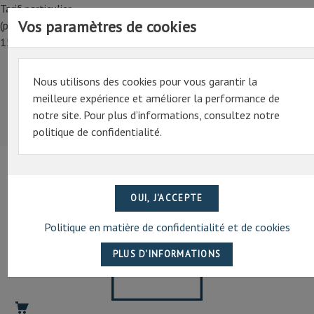
Tarif particulier,
Vos paramètres de cookies
(professionnel, connectez-vous pour bénéficier de la remise de
15%)
Nous utilisons des cookies pour vous garantir la
Tarif particulier,
meilleure expérience et améliorer la performance de
(professionnel, connectez-vous pour bénéficier de la
notre site. Pour plus d’informations, consultez notre
remise de 15%)
politique de confidentialité.
07 69 94 13 47
contact@artechpro.fr
Politique en matière de confidentialité et de cookies