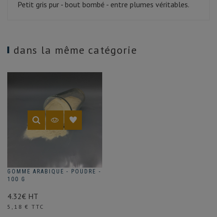
Petit gris pur - bout bombé - entre plumes véritables.
dans la même catégorie
GOMME ARABIQUE - POUDRE -
100 G
4.32€ HT
Prix
5,18 € TTC