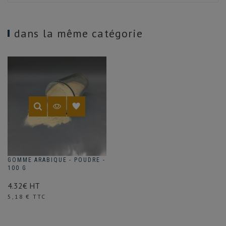
dans la même catégorie
GOMME ARABIQUE - POUDRE -
100 G
4.32€ HT
Prix
5,18 € TTC