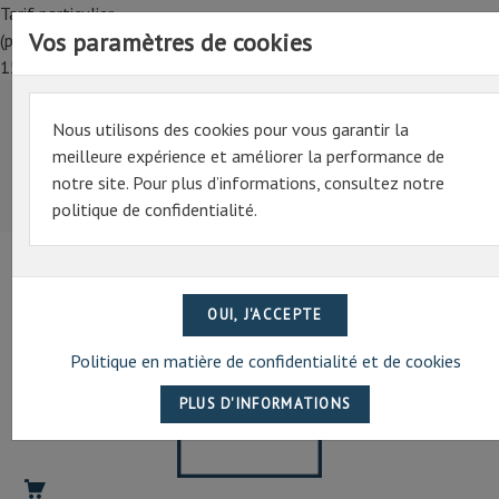
Tarif particulier,
Vos paramètres de cookies
(professionnel, connectez-vous pour bénéficier de la remise de
15%)
Nous utilisons des cookies pour vous garantir la
Tarif particulier,
meilleure expérience et améliorer la performance de
(professionnel, connectez-vous pour bénéficier de la
notre site. Pour plus d’informations, consultez notre
remise de 15%)
politique de confidentialité.
07 69 94 13 47
contact@artechpro.fr
Politique en matière de confidentialité et de cookies