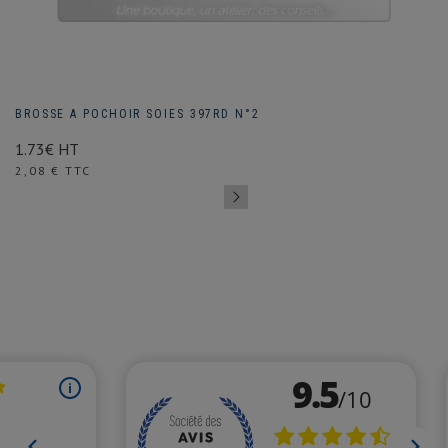
BROSSE A POCHOIR SOIES 397RD N°2
1.73€ HT
Prix
2,08 € TTC