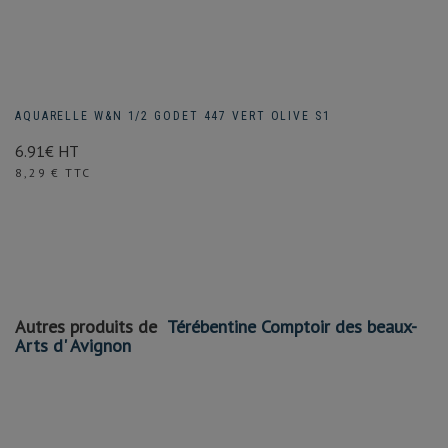
AQUARELLE W&N 1/2 GODET 447 VERT OLIVE S1
6.91€ HT
Prix
8,29 € TTC
Autres produits de
Térébentine Comptoir des beaux-
Arts d' Avignon