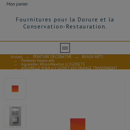
Mon panier
Fournitures pour la Dorure et la
Conservation-Restauration.
Accueil
→
PEINTURE DECORATIVE
→
BEAUX-ARTS
→
Peintures beaux-arts
→
Aquarelles WinsorNewton 1/2GODETS
→
AQUARELLE W&N 1/2 GODET 650 ORANGE TRANSPARENT
S3