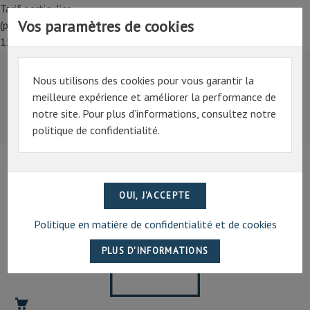
Tarif particulier,
Vos paramètres de cookies
(professionnel, connectez-vous pour bénéficier de la remise de
15%)
Nous utilisons des cookies pour vous garantir la
Tarif particulier,
meilleure expérience et améliorer la performance de
(professionnel, connectez-vous pour bénéficier de la
notre site. Pour plus d’informations, consultez notre
remise de 15%)
politique de confidentialité.
07 69 94 13 47
contact@artechpro.fr
Politique en matière de confidentialité et de cookies