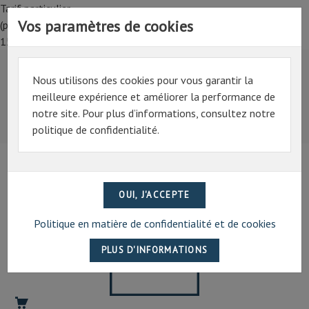
Tarif particulier,
Vos paramètres de cookies
(professionnel, connectez-vous pour bénéficier de la remise de
15%)
Nous utilisons des cookies pour vous garantir la
Tarif particulier,
meilleure expérience et améliorer la performance de
(professionnel, connectez-vous pour bénéficier de la
notre site. Pour plus d’informations, consultez notre
remise de 15%)
politique de confidentialité.
07 69 94 13 47
contact@artechpro.fr
Politique en matière de confidentialité et de cookies