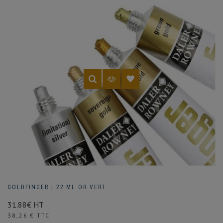
GOLDFINGER | 22 ML OR VERT
31.88€ HT
Prix
38,26 € TTC