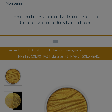
Mon panier
Fournitures pour la Dorure et la
Conservation-Restauration.
Accueil
→
DORURE
→
Imiter l'or : Cuivre, mica
→
FINETEC COLIRO - PASTILLE à l'unité | N°640 - GOLD PEARL