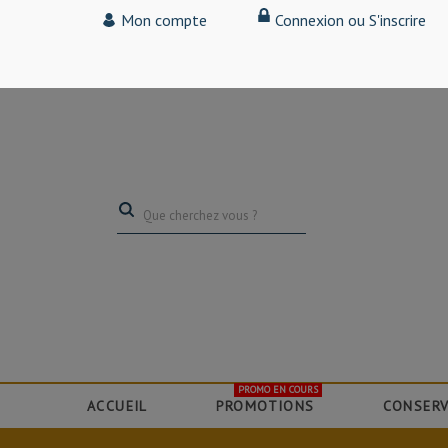
Tarif particulier,
Mon compte
Connexion ou S'inscrire
(professionnel, connectez-vous pour bénéficier de la remise de 15
PROMO EN COURS
ACCUEIL
PROMOTIONS
CONSERV