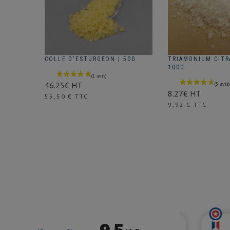
COLLE D'ESTURGEON | 50G
TRIAMONIUM CITRA
100G
46.25€ HT
8.27€ HT
Prix
55,50 € TTC
Prix
9,92 € TTC