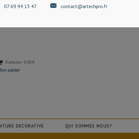
07 69 94 13 47
contact@artechpro.fr
0 articles - 0,00 €
on panier
NTURE DECORATIVE
QUI SOMMES NOUS?