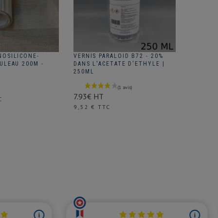
OSILICONE-
VERNIS PARALOID B72 - 20%
PAPIER 
ULEAU 200M -
DANS L'ACETATE D'ETHYLE |
KOZO | 
250ML
100X66
37.26€ 
7.93€ HT
Prix
C
44,71 €
Prix
9,52 € TTC