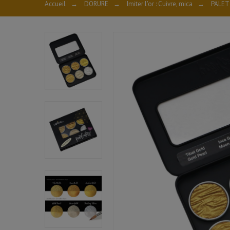
Accueil
→
DORURE
→
Imiter l'or : Cuivre, mica
→
PALET