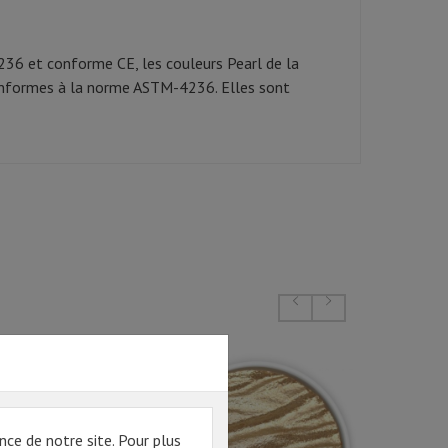
4236 et conforme CE, les couleurs Pearl de la
conformes à la norme ASTM-4236. Elles sont
nce de notre site. Pour plus