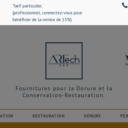
Tarif particulier,
%)
(professionnel, connectez-vous pour
bénéficier de la remise de 15%)
M
Fournitures pour la Dorure et la
Conservation-Restauration.
ATION
RESTAURATION
DORURE
PEI