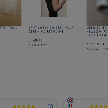
TE / TAC /
GANTS DEUX DOIGTS | POUR
MELINEX MON
DESSIN OU RETOUCHE
NEW2020- RO
LAIZE 1.27M
5.69€ HT
312.12€ HT
Prix
6,83 € TTC
Prix
374,54 € TT