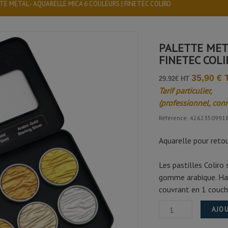
TE METAL - AQUARELLE MICA 6 COULEURS | FINETEC COLIRO
PALETTE META
FINETEC COLI
35,90 €
29.92€ HT
Tarif particulier,
(professionnel, con
Référence: 4262350991
Aquarelle pour reto
Les pastilles Colir
gomme arabique. Hau
couvrant en 1 couch
AJOU