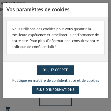
Tarif particulier,
Vos paramètres de cookies
(professionnel, connectez-vous pour bénéficier de la remise de
15%)
Nous utilisons des cookies pour vous garantir la
Tarif particulier,
meilleure expérience et améliorer la performance de
(professionnel, connectez-vous pour bénéficier de la
notre site. Pour plus d’informations, consultez notre
remise de 15%)
politique de confidentialité.
07 69 94 13 47
contact@artechpro.fr
Politique en matière de confidentialité et de cookies