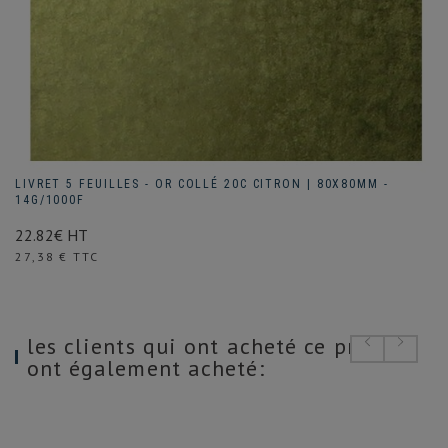
LIVRET 5 FEUILLES - OR COLLÉ 20C CITRON | 80X80MM -
14G/1000F
22.82€ HT
Prix
27,38 € TTC
les clients qui ont acheté ce produit
ont également acheté: