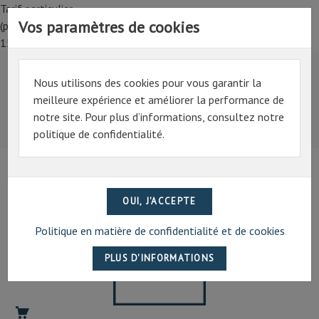
Tarif particulier,
Vos paramètres de cookies
(professionnel, connectez-vous pour bénéficier de la remise de
15%)
Nous utilisons des cookies pour vous garantir la
Tarif particulier,
meilleure expérience et améliorer la performance de
(professionnel, connectez-vous pour bénéficier de la
notre site. Pour plus d’informations, consultez notre
remise de 15%)
politique de confidentialité.
07 69 94 13 47
contact@artechpro.fr
Politique en matière de confidentialité et de cookies