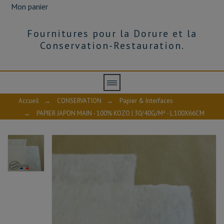
Mon panier
Fournitures pour la Dorure et la
Conservation-Restauration.
Accueil
→
CONSERVATION
→
Papier & Interfaces
→
PAPIER JAPON MAIN - 100% KOZO | 30/40G/M² - L 100X66CM
EAN13