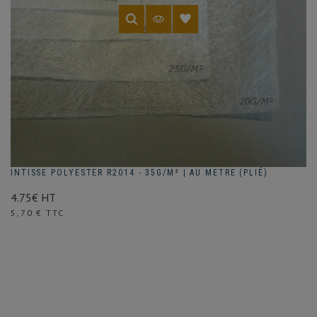
INTISSE POLYESTER R2014 - 35G/M² | AU METRE (PLIÉ)
4.75€ HT
Prix
5,70 € TTC