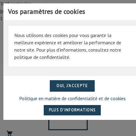
Tarif particulier,
Vos paramètres de cookies
(professionnel, connectez-vous pour bénéficier de la remise de
15%)
Nous utilisons des cookies pour vous garantir la
Tarif particulier,
meilleure expérience et améliorer la performance de
(professionnel, connectez-vous pour bénéficier de la
notre site. Pour plus d’informations, consultez notre
remise de 15%)
politique de confidentialité.
07 69 94 13 47
contact@artechpro.fr
Politique en matière de confidentialité et de cookies