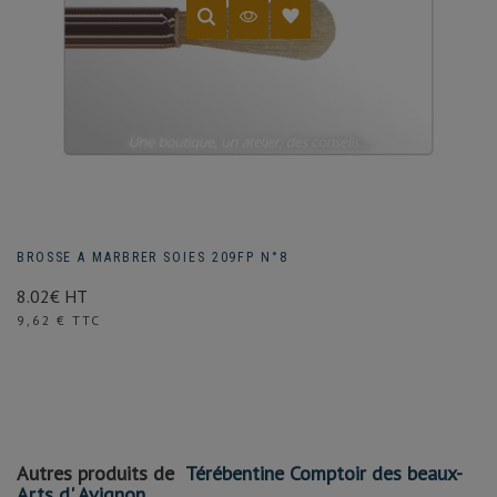
BROSSE A MARBRER SOIES 209FP N°8
8.02€ HT
Prix
9,62 € TTC
Autres produits de
Térébentine Comptoir des beaux-
Arts d' Avignon