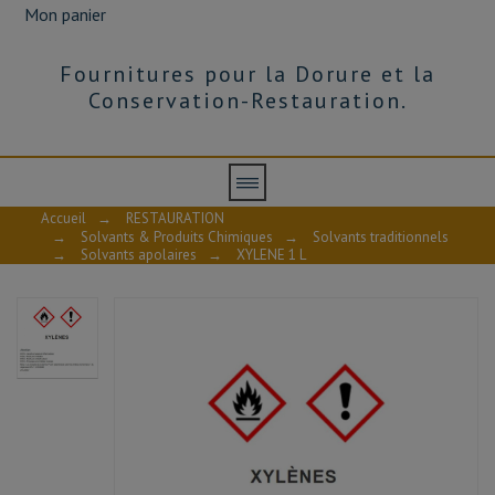
Mon panier
Fournitures pour la Dorure et la
Conservation-Restauration.
Accueil
→
RESTAURATION
→
Solvants & Produits Chimiques
→
Solvants traditionnels
→
Solvants apolaires
→
XYLENE 1 L