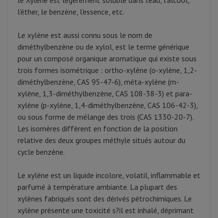
le Xylène est légèrement soluble dans l'eau, l'alcool,
l'éther, le benzène, l'essence, etc.
Le xylène est aussi connu sous le nom de
diméthylbenzène ou de xylol, est le terme générique
pour un composé organique aromatique qui existe sous
trois formes isométrique : ortho-xylène (o-xylène, 1,2-
diméthylbenzène, CAS 95-47-6), méta-xylène (m-
xylène, 1,3-diméthylbenzène, CAS 108-38-3) et para-
xylène (p-xylène, 1,4-diméthylbenzène, CAS 106-42-3),
ou sous forme de mélange des trois (CAS 1330-20-7).
Les isomères diffèrent en fonction de la position
relative des deux groupes méthyle situés autour du
cycle benzène.
Le xylène est un liquide incolore, volatil, inflammable et
parfumé à température ambiante. La plupart des
xylènes fabriqués sont des dérivés pétrochimiques. Le
xylène présente une toxicité s?il est inhalé, déprimant