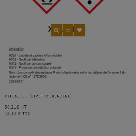
XYLENE 5 L (DIMÉTHYLBENZÈNE)
38.21€ HT
Prix
45,85 € TTC