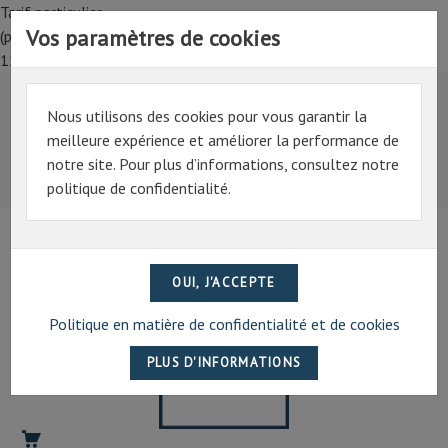
Tarif particulier,
Vos paramètres de cookies
(professionnel, connectez-vous pour bénéficier de la remise de
15%)
Nous utilisons des cookies pour vous garantir la
Tarif particulier,
meilleure expérience et améliorer la performance de
(professionnel, connectez-vous pour bénéficier de la
notre site. Pour plus d’informations, consultez notre
remise de 15%)
politique de confidentialité.
07 69 94 13 47
contact@artechpro.fr
Politique en matière de confidentialité et de cookies