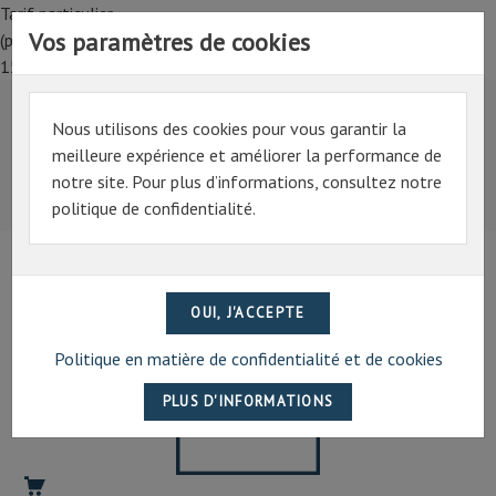
Tarif particulier,
Vos paramètres de cookies
(professionnel, connectez-vous pour bénéficier de la remise de
15%)
Nous utilisons des cookies pour vous garantir la
Tarif particulier,
meilleure expérience et améliorer la performance de
(professionnel, connectez-vous pour bénéficier de la
notre site. Pour plus d’informations, consultez notre
remise de 15%)
politique de confidentialité.
07 69 94 13 47
contact@artechpro.fr
Politique en matière de confidentialité et de cookies