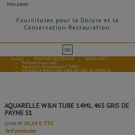
Mon panier
Fournitures pour la Dorure et la
Conservation-Restauration.
Accueil
→
PEINTURE DECORATIVE
→
BEAUX-ARTS
→
Peintures beaux-arts
→
Aquarelles WinsorNewton TUBES
→
AQUARELLE W&N TUBE 14ML 465 GRIS DE PAYNE S1
AQUARELLE W&N TUBE 14ML 465 GRIS DE
PAYNE S1
16,24 € TTC
13.53€ HT
Tarif particulier,