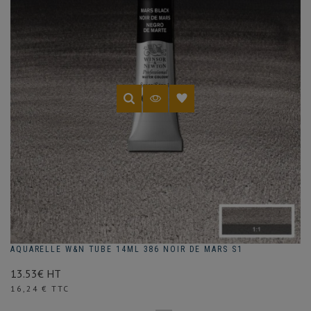
AQUARELLE W&N TUBE 14ML 386 NOIR DE MARS S1
13.53€ HT
Prix
16,24 € TTC