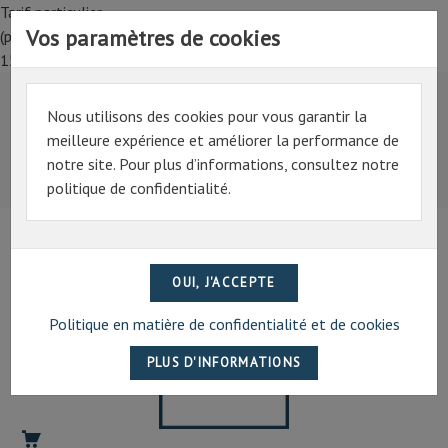
Tarif particulier,
Vos paramètres de cookies
(professionnel, connectez-vous pour bénéficier de la remise de
15%)
Nous utilisons des cookies pour vous garantir la
Tarif particulier,
meilleure expérience et améliorer la performance de
(professionnel, connectez-vous pour bénéficier de la
notre site. Pour plus d’informations, consultez notre
remise de 15%)
politique de confidentialité.
07 69 94 13 47
contact@artechpro.fr
Politique en matière de confidentialité et de cookies