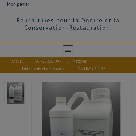
Mon panier
Fournitures pour la Dorure et la
Conservation-Restauration.
Accueil
→
CONSERVATION
→
Nettoyer
→
Détergents et nettoyants
→
CONTRAD 2000 5L
CONTRAD 2000-FT
Fiche technique - CONTRAD 2000