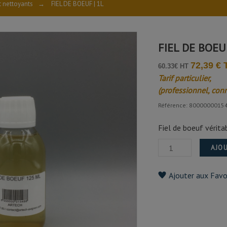
t nettoyants
→
FIEL DE BOEUF | 1L
FIEL DE BOEUF
72,39 €
60.33€ HT
Tarif particulier,
(professionnel, con
Référence: 8000000015
Fiel de boeuf vérita
AJOU
Ajouter aux Favo