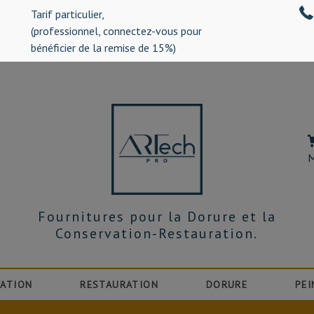
Tarif particulier,
%)
(professionnel, connectez-vous pour
bénéficier de la remise de 15%)
M
Fournitures pour la Dorure et la
Conservation-Restauration.
ATION
RESTAURATION
DORURE
PEI