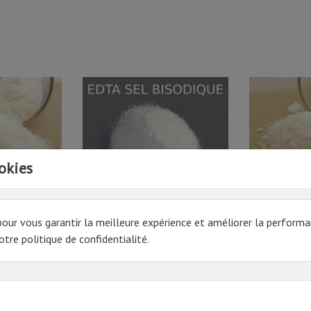
okies
pour vous garantir la meilleure expérience et améliorer la performa
TE / TAC /
EDTA SEL BISODIQUE 1KG
TRIAMONIUM C
tre politique de confidentialité.
KG
16.66€ HT
Prix
19,99 € TTC
49.38€ HT
Prix
59,26 € TTC