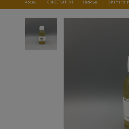
Accueil
→
CONSERVATION
→
Nettoyer
→
Détergents e