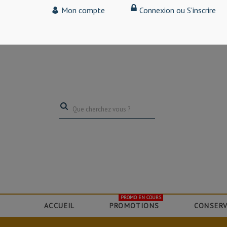
Tarif particulier,
Mon compte
Connexion ou S'inscrire
(professionnel, connectez-vous pour bénéficier de la remise de 15
PROMO EN COURS
ACCUEIL
PROMOTIONS
CONSERV