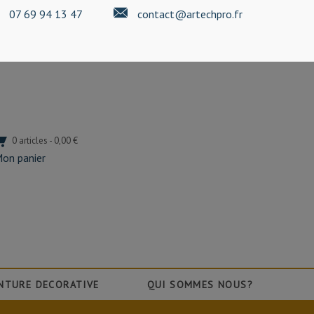
07 69 94 13 47
contact@artechpro.fr
0 articles - 0,00 €
on panier
NTURE DECORATIVE
QUI SOMMES NOUS?