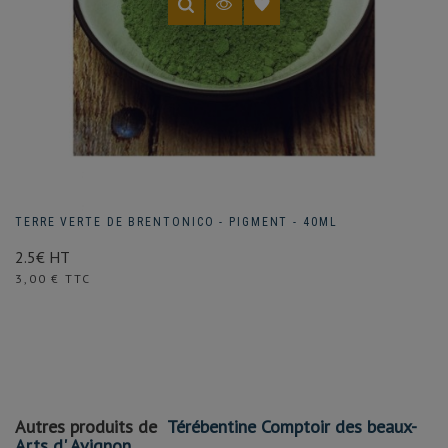
TERRE VERTE DE BRENTONICO - PIGMENT - 40ML
2.5€ HT
Prix
3,00 € TTC
Autres produits de
Térébentine Comptoir des beaux-
Arts d' Avignon