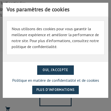
Tarif particulier,
Vos paramètres de cookies
(professionnel, connectez-vous pour bénéficier de la remise de
15%)
Nous utilisons des cookies pour vous garantir la
Tarif particulier,
meilleure expérience et améliorer la performance de
(professionnel, connectez-vous pour bénéficier de la
notre site. Pour plus d’informations, consultez notre
remise de 15%)
politique de confidentialité.
07 69 94 13 47
contact@artechpro.fr
Politique en matière de confidentialité et de cookies